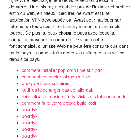
ligne A Le téléchargement de votre version d'essai à
démarré ! Une fois reçu, n'oubliez pas de l'installer et profitez
enfin du web, en mieux ! SecureLine Avast est une
application VPN développée par Avast pour naviguer sur
Internet en toute sécurité et anonymement en une seule
touche. De plus, tu peux choisir le pays avec lequel tu
souhaites masquer ta connexion. Grâce à cette
fonctionnalité, si un site Web ne peut être consulté que dans
un tel pays, tu peux « faire croire » au site que tu le visites
depuis ce pays.
comment installer pop-corn time sur ipad
comment connecter loignon sur vpn
proxy de blocs scolaires
kodi ios télécharger pas de jailbreak
réinitialisation dusine fire tv stick sans télécommande
comment faire votre propre build kodi
uokrdyk
uokrdyk
uokrdyk
uokrdyk
uokrdyk